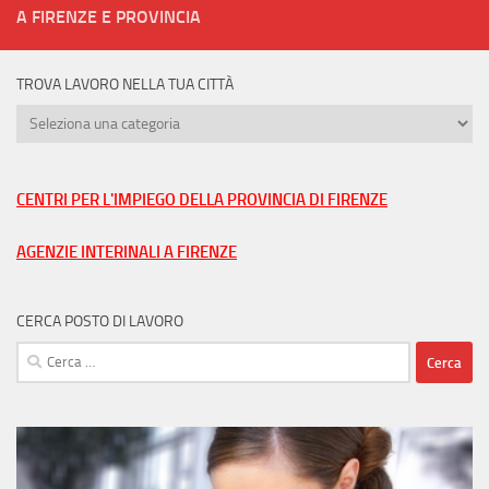
A FIRENZE E PROVINCIA
TROVA LAVORO NELLA TUA CITTÀ
Trova
lavoro
nella
tua
CENTRI PER L'IMPIEGO DELLA PROVINCIA DI FIRENZE
città
AGENZIE INTERINALI A FIRENZE
CERCA POSTO DI LAVORO
Ricerca
per: