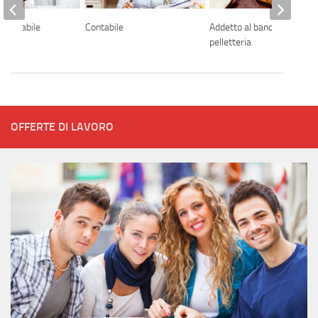
 contabile
Contabile
Addetto al banco
pelletteria
OFFERTE DI LAVORO