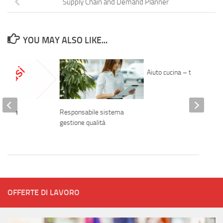
Supply Chain and Demand Planner
YOU MAY ALSO LIKE...
Aiuto cucina – tirocino
esista
Responsabile sistema
gestione qualità
OFFERTE DI LAVORO