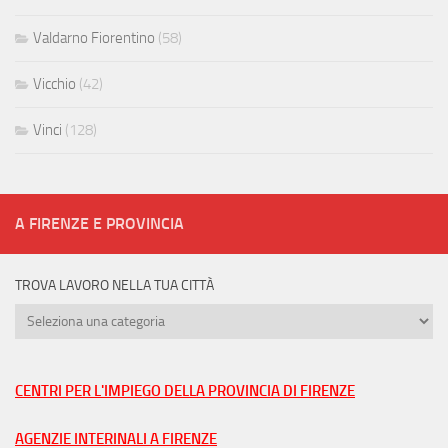
Valdarno Fiorentino
(58)
Vicchio
(42)
Vinci
(128)
A FIRENZE E PROVINCIA
TROVA LAVORO NELLA TUA CITTÀ
Trova
lavoro
nella
tua
CENTRI PER L'IMPIEGO DELLA PROVINCIA DI FIRENZE
città
AGENZIE INTERINALI A FIRENZE