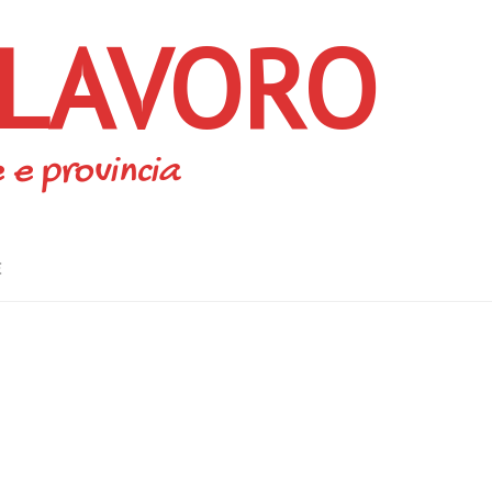
 LAVORO
 e provincia
E