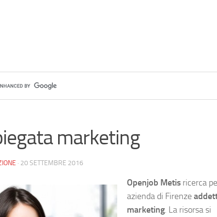
iegata marketing
ZIONE
·
20 SETTEMBRE 2016
Openjob Metis
ricerca pe
azienda di Firenze
addet
marketing
. La risorsa si