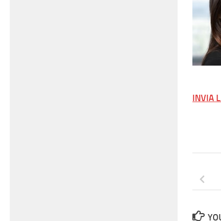
INVIA 
YOU