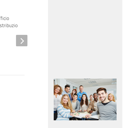
ficio
Addetta alle attività
stribuzione cat
amministrative