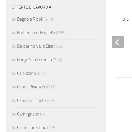
OFFERTE DI LAVORO A
Addetto macchine cnc
Bagno a Ripoli
(343)
Barberino di Mugello
(388)
Barberino Val d'Elsa
(105)
Borgo San Lorenzo
(314)
Calenzano
(827)
Campi Bisenzio
(831)
Capraia e Limite
(33)
Carmignano
(6)
Castelfiorentino
(125)