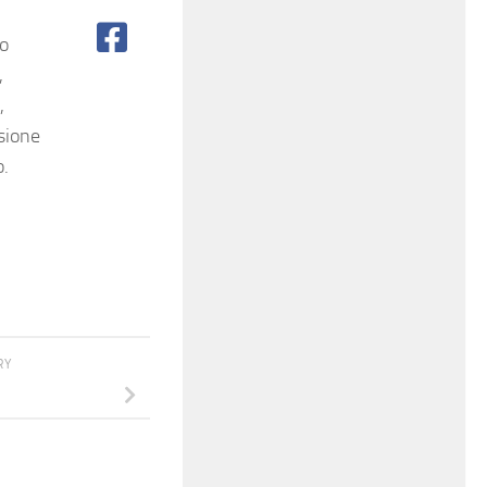
po
,
,
sione
o.
RY