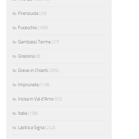
Firenzuola
(29)
Fucecchio
(169)
Gambassi Terme
(27)
Grassina
(8)
Greve in Chianti
(205)
Impruneta
(118)
Incisa in Val d'Arno
(53)
Italia
(138)
Lastra a Signa
(242)