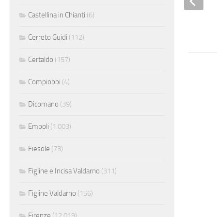
Castellina in Chianti
(6)
Cerreto Guidi
(112)
Certaldo
(157)
Compiobbi
(4)
Dicomano
(39)
Empoli
(1.003)
Fiesole
(73)
Figline e Incisa Valdarno
(311)
Figline Valdarno
(156)
Firenze
(12.019)