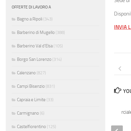
Sede di
OFFERTE DI LAVORO A
Disponib
Bagno a Ripoli
(343)
INVIA 
Barberino di Mugello
(388)
Barberino Val d'Elsa
(105)
Borgo San Lorenzo
(314)
Calenzano
(827)
Campi Bisenzio
(831)
YOU
Capraia e Limite
(33)
Back office commercial
Carmignano
(6)
Castelfiorentino
(125)