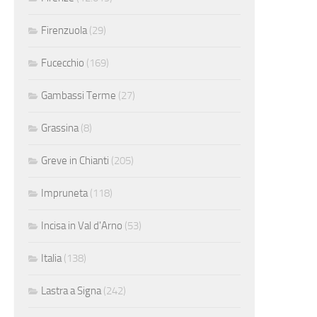
Firenzuola
(29)
Fucecchio
(169)
Gambassi Terme
(27)
Grassina
(8)
Greve in Chianti
(205)
Impruneta
(118)
Incisa in Val d'Arno
(53)
Italia
(138)
Lastra a Signa
(242)