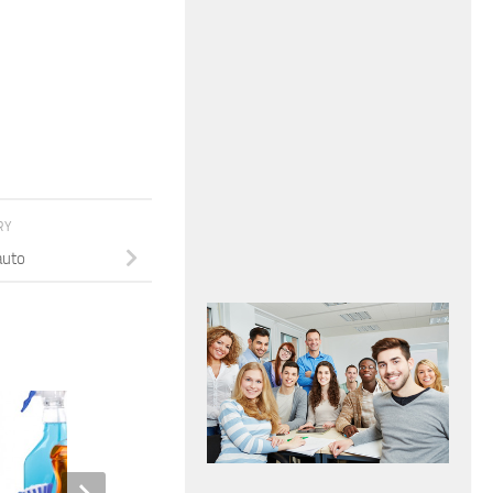
RY
auto