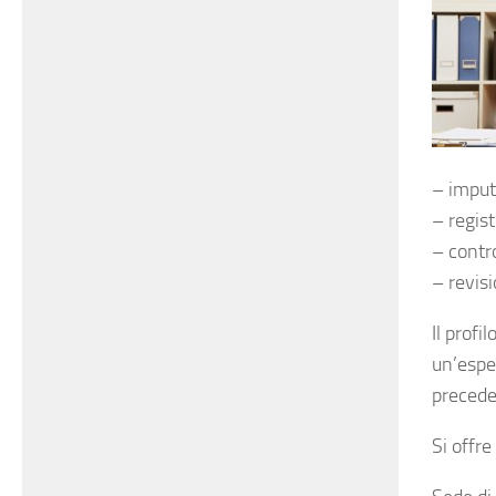
– imputa
– regis
– contro
– revisi
Il profi
un’espe
precede
Si offr