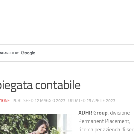
iegata contabile
ZIONE
· PUBLISHED
12 MAGGIO 2023
· UPDATED
25 APRILE 2023
ADHR Group
, divisione
Permanent Placement,
ricerca per azienda di ser