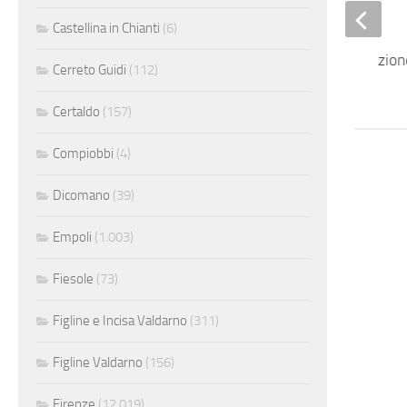
Castellina in Chianti
(6)
Operatori di ristorazio
Cerreto Guidi
(112)
itineranti
Certaldo
(157)
Compiobbi
(4)
Dicomano
(39)
Empoli
(1.003)
Fiesole
(73)
Figline e Incisa Valdarno
(311)
Figline Valdarno
(156)
Firenze
(12.019)