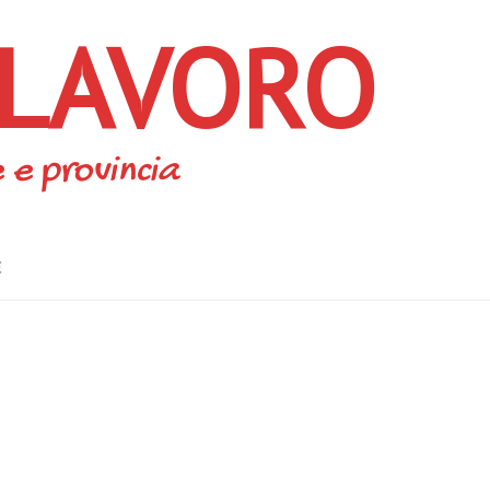
 LAVORO
 e provincia
E