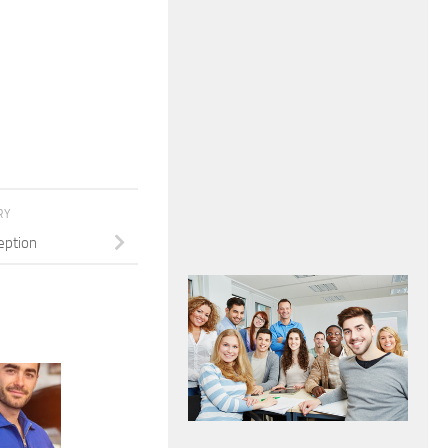
RY
eption
addetta alla vendita profumeria