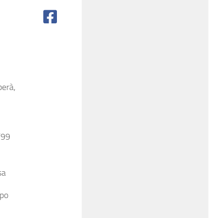
perà,
/99
sa
mpo