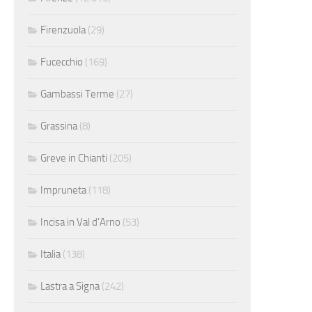
Firenzuola
(29)
Fucecchio
(169)
Gambassi Terme
(27)
Grassina
(8)
Greve in Chianti
(205)
Impruneta
(118)
Incisa in Val d'Arno
(53)
Italia
(138)
Lastra a Signa
(242)