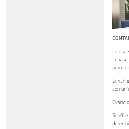
CONTA
La risor
in base 
amminis
Si richi
con un’i
Orario d
Si offr
determi