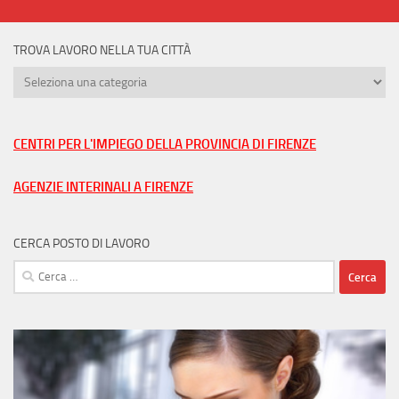
TROVA LAVORO NELLA TUA CITTÀ
Trova
lavoro
nella
tua
CENTRI PER L'IMPIEGO DELLA PROVINCIA DI FIRENZE
città
AGENZIE INTERINALI A FIRENZE
CERCA POSTO DI LAVORO
Ricerca
per: