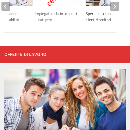
formazione
Impiegato ufficio acquisti
Specialista contabilità
i contabilità
– cat. prot.
clienti/fornitori
OFFERTE DI LAVORO