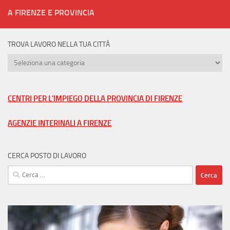
A FIRENZE E PROVINCIA
TROVA LAVORO NELLA TUA CITTÀ
Trova
lavoro
nella
tua
CENTRI PER L'IMPIEGO DELLA PROVINCIA DI FIRENZE
città
AGENZIE INTERINALI A FIRENZE
CERCA POSTO DI LAVORO
Ricerca
per: