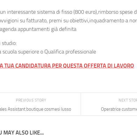
e un interessante sistema di fisso (800 euro),rimborso spese 
ovvigioni su fatturato, premi su obiettivi,inquadramento a n
eagenda appuntamenti già definita
i studio:
 scuola superiore o Qualifica professionale
LA TUA CANDIDATURA PER QUESTA OFFERTA DI LAVORO
PREVIOUS STORY
NEXT STO
ales Assistant boutique cosmesi lusso
Operatrice custome
 MAY ALSO LIKE...