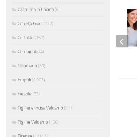
Castellina in Chianti
(6)
Cerreto Guidi
(112)
Certaldo
(157)
Compiobbi
(4)
Addette vendite
Dicomano
(39)
Empoli
(1.003)
Fiesole
(73)
Figline e Incisa Valdarno
(311)
Figline Valdarno
(156)
Firenze
(12.019)