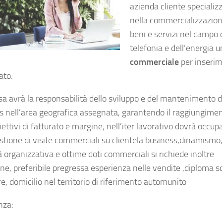
azienda cliente specializ
nella commercializzazion
beni e servizi nel campo 
telefonia e dell’energia u
commerciale
per inseri
ato.
rsa avrà la responsabilità dello sviluppo e del mantenimento d
s nell’area geografica assegnata, garantendo il raggiungime
iettivi di fatturato e margine; nell’iter lavorativo dovrà occup
estione di visite commerciali su clientela business,dinamismo
 organizzativa e ottime doti commerciali si richiede inoltre
ne, preferibile pregressa esperienza nelle vendite ,diploma s
e, domicilio nel territorio di riferimento automunito
nza: