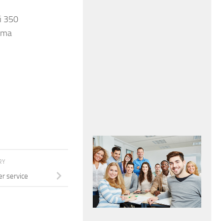
di 350
orma
RY
r service