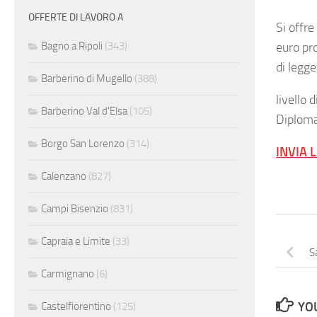
OFFERTE DI LAVORO A
Si offr
euro pr
Bagno a Ripoli
(343)
di legg
Barberino di Mugello
(388)
livello d
Barberino Val d'Elsa
(105)
Diploma
Borgo San Lorenzo
(314)
INVIA 
Calenzano
(827)
Campi Bisenzio
(831)
Capraia e Limite
(33)
S
Carmignano
(6)
YOU
Castelfiorentino
(125)