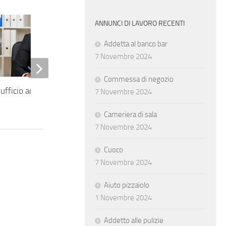
ANNUNCI DI LAVORO RECENTI
Addetta al banco bar
7 Novembre 2024
Commessa di negozio
ufficio acquisti
Cuoco di ristorante
7 Novembre 2024
Cameriera di sala
7 Novembre 2024
Cuoco
7 Novembre 2024
Aiuto pizzaiolo
1 Novembre 2024
Addetto alle pulizie