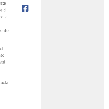
zata
e di
della
n
mento
el
nto
arsi
,
cuola