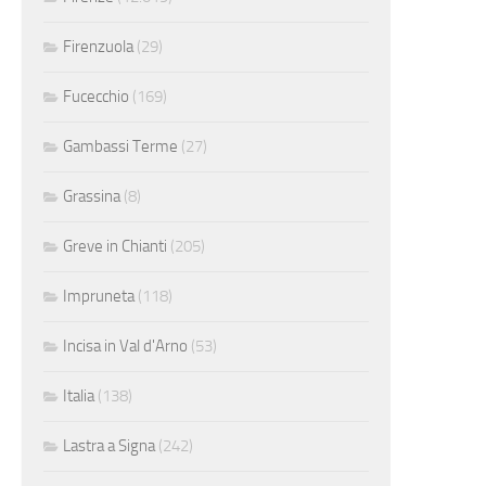
Firenzuola
(29)
Fucecchio
(169)
Gambassi Terme
(27)
Grassina
(8)
Greve in Chianti
(205)
Impruneta
(118)
Incisa in Val d'Arno
(53)
Italia
(138)
Lastra a Signa
(242)