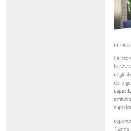
immedi
La riso
busines
degli ob
della g
capacità
ambizio
superior
esperie
1 anno