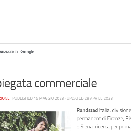
iegata commerciale
ZIONE
· PUBLISHED
15 MAGGIO 2023
· UPDATED
28 APRILE 2023
Randstad
Italia, division
permanent di Firenze, Pi
e Siena, ricerca per prima