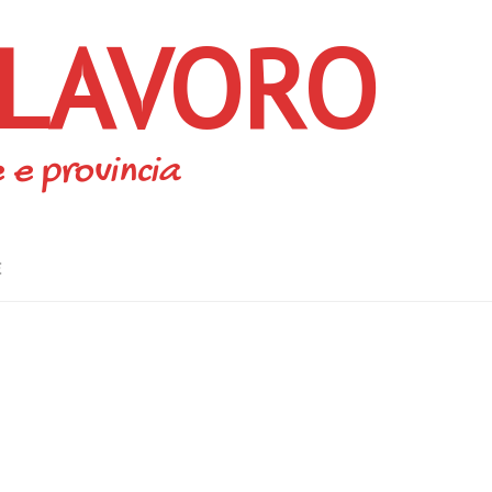
 LAVORO
 e provincia
E