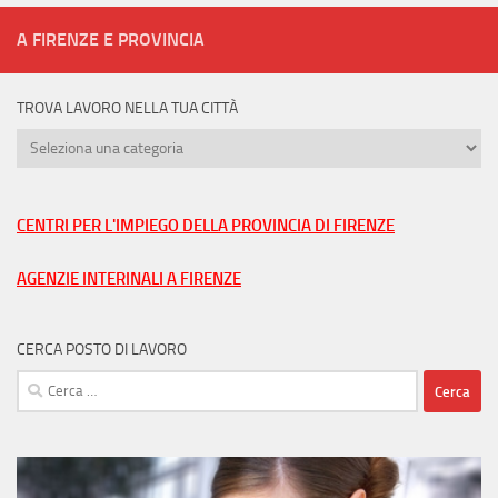
A FIRENZE E PROVINCIA
TROVA LAVORO NELLA TUA CITTÀ
Trova
lavoro
nella
tua
CENTRI PER L'IMPIEGO DELLA PROVINCIA DI FIRENZE
città
AGENZIE INTERINALI A FIRENZE
CERCA POSTO DI LAVORO
Ricerca
per: