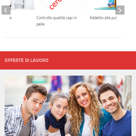
paghe e
Controllo qualità capi in
Addetto alle pulizie
pelle
OFFERTE DI LAVORO