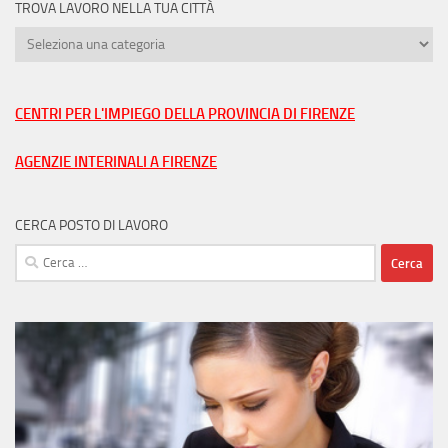
TROVA LAVORO NELLA TUA CITTÀ
Trova
lavoro
nella
tua
CENTRI PER L'IMPIEGO DELLA PROVINCIA DI FIRENZE
città
AGENZIE INTERINALI A FIRENZE
CERCA POSTO DI LAVORO
Ricerca
per: