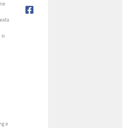
rie
reata
 si
ng e