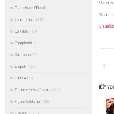
Patente
Castellina in Chianti
(6)
Note: c
Cerreto Guidi
(112)
visualiz
Certaldo
(157)
Compiobbi
(4)
Dicomano
(39)
Empoli
(1.003)
Fiesole
(73)
YOU
Figline e Incisa Valdarno
(311)
Figline Valdarno
(156)
Firenze
(12.019)