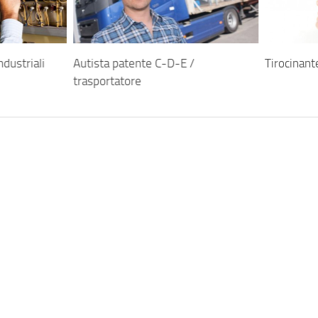
ndustriali
Autista patente C-D-E /
Tirocinant
trasportatore