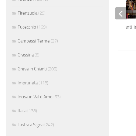
Firenzuola
(29)
Elettricista di impianti i
Fucecchio
(169)
Gambassi Terme
(27)
Grassina
(8)
Greve in Chianti
(205)
Impruneta
(118)
Incisa in Val d'Arno
(53)
Italia
(138)
Lastra a Signa
(242)