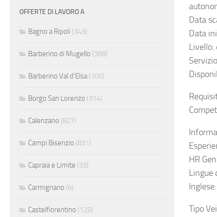
autono
OFFERTE DI LAVORO A
Data sc
Bagno a Ripoli
(343)
Data in
Livello:
Barberino di Mugello
(388)
Servizio
Disponib
Barberino Val d'Elsa
(105)
Requisit
Borgo San Lorenzo
(314)
Compet
Calenzano
(827)
Informa
Campi Bisenzio
(831)
Esperie
HR Gene
Capraia e Limite
(33)
Lingue 
Inglese
Carmignano
(6)
Tipo Ve
Castelfiorentino
(125)