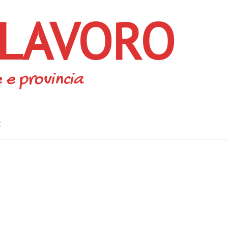
 LAVORO
 e provincia
E