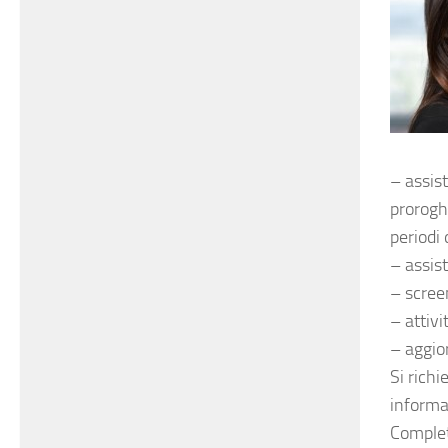
– assis
prorogh
periodi 
– assis
– screen
– attivi
– aggio
Si richi
informat
Complet