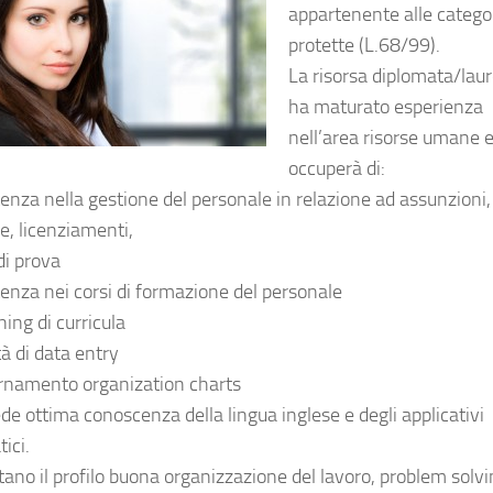
appartenente alle catego
protette (L.68/99).
La risorsa diplomata/lau
ha maturato esperienza
nell’area risorse umane e
occuperà di:
tenza nella gestione del personale in relazione ad assunzioni,
e, licenziamenti,
di prova
tenza nei corsi di formazione del personale
ing di curricula
tà di data entry
rnamento organization charts
ede ottima conoscenza della lingua inglese e degli applicativi
ici.
ano il profilo buona organizzazione del lavoro, problem solvi