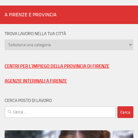
A FIRENZE E PROVINCIA
TROVA LAVORO NELLA TUA CITTÀ
Trova
lavoro
nella
tua
CENTRI PER L'IMPIEGO DELLA PROVINCIA DI FIRENZE
città
AGENZIE INTERINALI A FIRENZE
CERCA POSTO DI LAVORO
Ricerca
per: