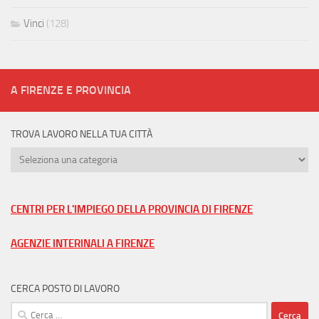
Vinci
(128)
A FIRENZE E PROVINCIA
TROVA LAVORO NELLA TUA CITTÀ
Trova
lavoro
nella
tua
CENTRI PER L'IMPIEGO DELLA PROVINCIA DI FIRENZE
città
AGENZIE INTERINALI A FIRENZE
CERCA POSTO DI LAVORO
Ricerca