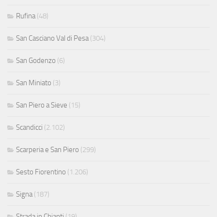
Rufina
(48)
San Casciano Val di Pesa
(304)
San Godenzo
(6)
San Miniato
(3)
San Piero a Sieve
(15)
Scandicci
(2.102)
Scarperia e San Piero
(299)
Sesto Fiorentino
(1.206)
Signa
(187)
Strada in Chianti
(19)