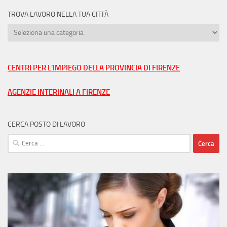
TROVA LAVORO NELLA TUA CITTÀ
Trova
lavoro
nella
tua
CENTRI PER L'IMPIEGO DELLA PROVINCIA DI FIRENZE
città
AGENZIE INTERINALI A FIRENZE
CERCA POSTO DI LAVORO
Ricerca
per: