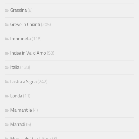
Grassina
(8)
Greve in Chianti
(205)
Impruneta
(118)
Incisa in Val d'Arno
(53)
Italia
(138)
Lastra a Signa
(242)
Londa
(11)
Malmantile
(4)
Marradi
(5)
Mercatale Val di Pesa
(3)