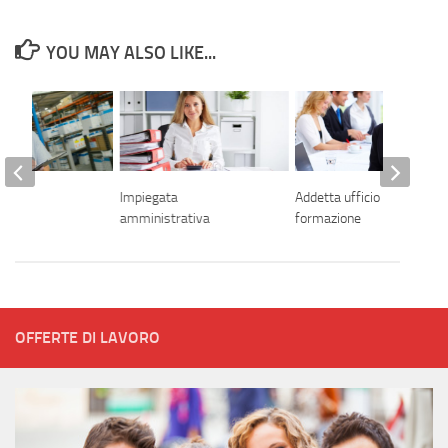
YOU MAY ALSO LIKE...
iere
Impiegata
Addetta ufficio
amministrativa
formazione
OFFERTE DI LAVORO