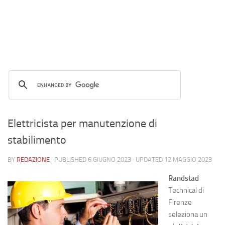
Elettricista per manutenzione di
stabilimento
BY
REDAZIONE
· PUBLISHED
6 GIUGNO 2023
· UPDATED
12 MAGGIO 2023
Randstad
Technical di
Firenze
seleziona un