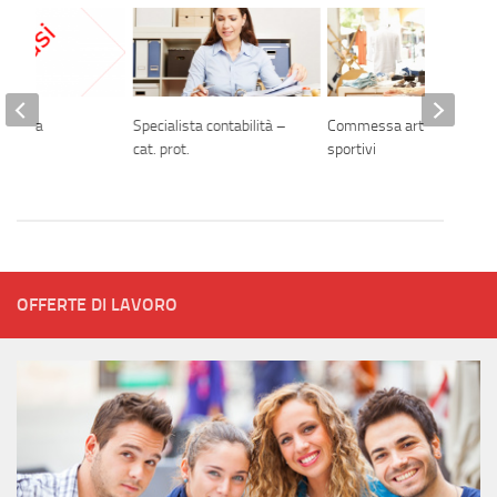
ucitura
Specialista contabilità –
Commessa articoli
cat. prot.
sportivi
OFFERTE DI LAVORO