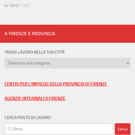
Vinci
(128)
A FIRENZE E PROVINCIA
TROVA LAVORO NELLA TUA CITTÀ
Trova
lavoro
nella
tua
CENTRI PER L'IMPIEGO DELLA PROVINCIA DI FIRENZE
città
AGENZIE INTERINALI A FIRENZE
CERCA POSTO DI LAVORO
Ricerca
per: