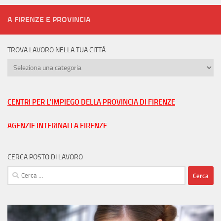
A FIRENZE E PROVINCIA
TROVA LAVORO NELLA TUA CITTÀ
Trova
lavoro
nella
tua
CENTRI PER L'IMPIEGO DELLA PROVINCIA DI FIRENZE
città
AGENZIE INTERINALI A FIRENZE
CERCA POSTO DI LAVORO
Ricerca
per: