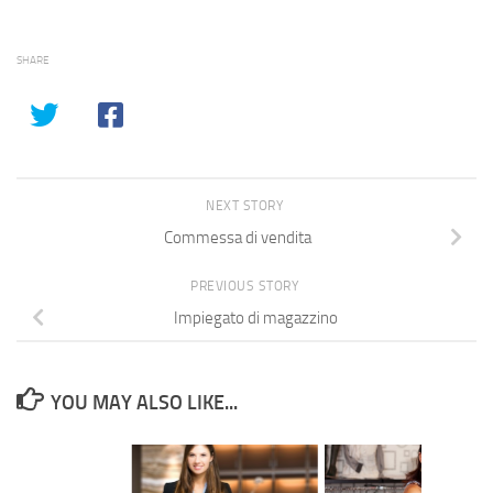
SHARE
NEXT STORY
Commessa di vendita
PREVIOUS STORY
Impiegato di magazzino
YOU MAY ALSO LIKE...
te