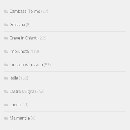
Gambassi Terme
(27)
Grassina
(8)
Greve in Chianti
(205)
Impruneta
(118)
Incisa in Val d'Arno
(53)
Italia
(138)
Lastra a Signa
(242)
Londa
(11)
Malmantile
(4)