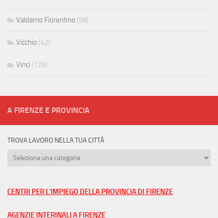
Valdarno Fiorentino
(58)
Vicchio
(42)
Vinci
(128)
A FIRENZE E PROVINCIA
TROVA LAVORO NELLA TUA CITTÀ
Trova
lavoro
nella
tua
CENTRI PER L'IMPIEGO DELLA PROVINCIA DI FIRENZE
città
AGENZIE INTERINALI A FIRENZE