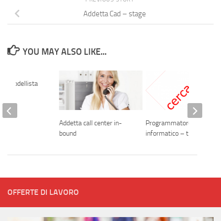
Addetta Cad – stage
YOU MAY ALSO LIKE...
sta modellista
Addetta call center in-
Programmatore
bound
informatico – tirocinio
OFFERTE DI LAVORO