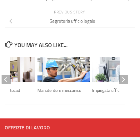
PREVIOUS STORY
Segreteria ufficio legale
YOU MAY ALSO LIKE...
ore autocad
Manutentore meccanico
Impiegata ufficio acquisti
OFFERTE DI LAVORO