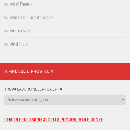
Val di Pesa
(4)
Valdarno Fiorentino
(58)
Vicchio
(42)
Vinci
(128)
A FIRENZE E PROVINCIA
TROVA LAVORO NELLA TUA CITTÀ
Trova
lavoro
nella
tua
CENTRI PER L'IMPIEGO DELLA PROVINCIA DI FIRENZE
città