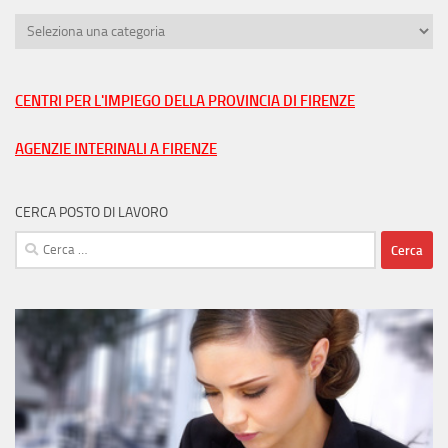
Trova
lavoro
nella
tua
CENTRI PER L'IMPIEGO DELLA PROVINCIA DI FIRENZE
città
AGENZIE INTERINALI A FIRENZE
CERCA POSTO DI LAVORO
Ricerca
per: