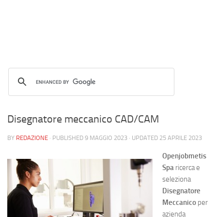
Disegnatore meccanico CAD/CAM
BY
REDAZIONE
· PUBLISHED
9 MAGGIO 2023
· UPDATED
25 APRILE 2023
Openjobmetis
Spa
ricerca e
seleziona
Disegnatore
Meccanico
per
azienda