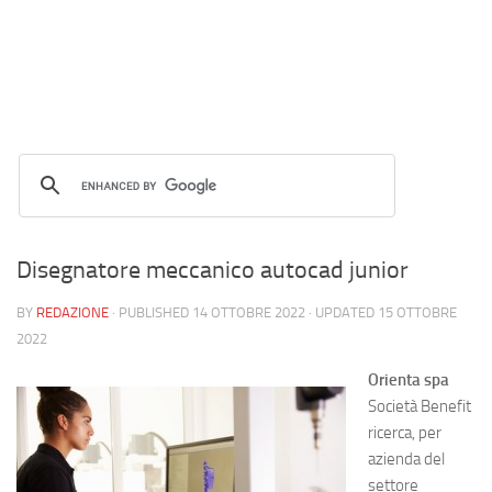
Disegnatore meccanico autocad junior
BY
REDAZIONE
· PUBLISHED
14 OTTOBRE 2022
· UPDATED
15 OTTOBRE
2022
Orienta spa
Società Benefit
ricerca, per
azienda del
settore