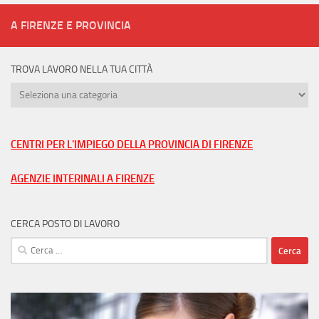
A FIRENZE E PROVINCIA
TROVA LAVORO NELLA TUA CITTÀ
Trova
lavoro
nella
tua
CENTRI PER L'IMPIEGO DELLA PROVINCIA DI FIRENZE
città
AGENZIE INTERINALI A FIRENZE
CERCA POSTO DI LAVORO
Ricerca
per: