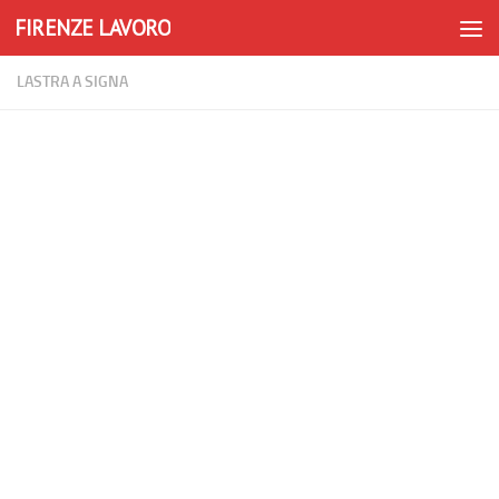
FIRENZE LAVORO
Skip to content
LASTRA A SIGNA