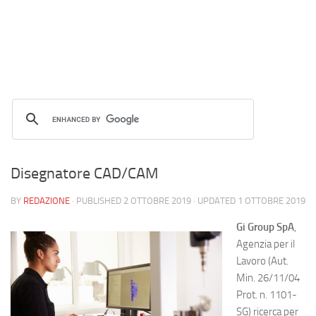
Disegnatore CAD/CAM
BY
REDAZIONE
· PUBLISHED
2 OTTOBRE 2019
· UPDATED
1 OTTOBRE 2019
Gi Group SpA
,
Agenzia per il
Lavoro (Aut.
Min. 26/11/04
Prot. n. 1101-
SG) ricerca per