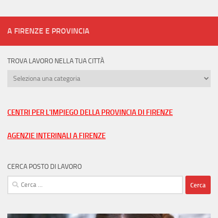
A FIRENZE E PROVINCIA
TROVA LAVORO NELLA TUA CITTÀ
Trova
lavoro
nella
tua
CENTRI PER L'IMPIEGO DELLA PROVINCIA DI FIRENZE
città
AGENZIE INTERINALI A FIRENZE
CERCA POSTO DI LAVORO
Ricerca
per: