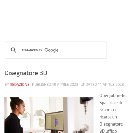
Disegnatore 3D
BY
REDAZIONE
· PUBLISHED
19 APRILE 2023
· UPDATED
11 APRILE 2023
Openjobmetis
Spa
, filiale di
Scandicci,
ricerca un
Disegnatore
3D
ufficio