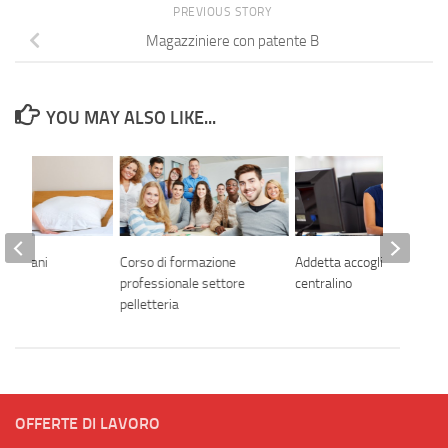
PREVIOUS STORY
Magazziniere con patente B
YOU MAY ALSO LIKE...
 ai piani
Corso di formazione
Addetta accoglienza e
professionale settore
centralino
pelletteria
OFFERTE DI LAVORO