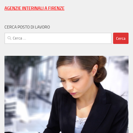
città
AGENZIE INTERINALI A FIRENZE
CERCA POSTO DI LAVORO
Ricerca
per: