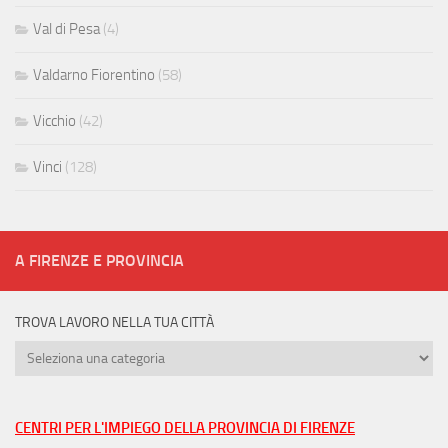
Val di Pesa
(4)
Valdarno Fiorentino
(58)
Vicchio
(42)
Vinci
(128)
A FIRENZE E PROVINCIA
TROVA LAVORO NELLA TUA CITTÀ
Trova
lavoro
nella
tua
CENTRI PER L'IMPIEGO DELLA PROVINCIA DI FIRENZE