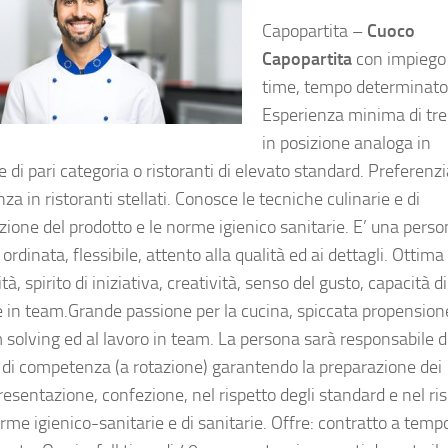
Capopartita –
Cuoco
Capopartita
con impiego 
time, tempo determinato
Esperienza minima di tre
in posizione analoga in
e di pari categoria o ristoranti di elevato standard. Preferenzi
za in ristoranti stellati. Conosce le tecniche culinarie e di
zione del prodotto e le norme igienico sanitarie. E’ una pers
 ordinata, flessibile, attento alla qualità ed ai dettagli. Ottima
à, spirito di iniziativa, creatività, senso del gusto, capacità di
e in team.Grande passione per la cucina, spiccata propension
 solving ed al lavoro in team. La persona sarà responsabile d
 di competenza (a rotazione) garantendo la preparazione dei
presentazione, confezione, nel rispetto degli standard e nel ri
rme igienico-sanitarie e di sanitarie. Offre: contratto a temp