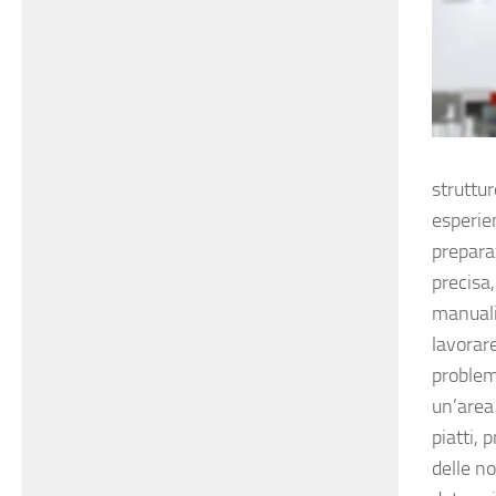
struttur
esperien
prepara
precisa,
manualit
lavorar
problem
un’area
piatti, 
delle no