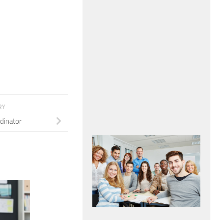
RY
dinator