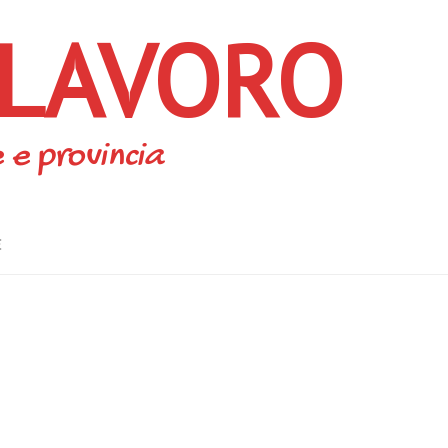
 LAVORO
 e provincia
E