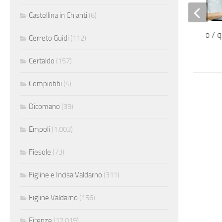
Castellina in Chianti
(6)
Analista di processo / q
Cerreto Guidi
(112)
Certaldo
(157)
Compiobbi
(4)
Dicomano
(39)
Empoli
(1.003)
Fiesole
(73)
Figline e Incisa Valdarno
(311)
Figline Valdarno
(156)
Firenze
(12.019)