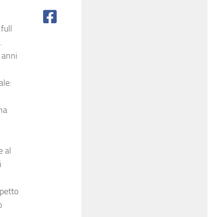
full
.
 anni
ale:
ona
e al
i
spetto
o