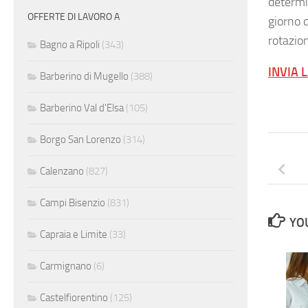
determin
OFFERTE DI LAVORO A
giorno d
rotazio
Bagno a Ripoli
(343)
INVIA 
Barberino di Mugello
(388)
Barberino Val d'Elsa
(105)
Borgo San Lorenzo
(314)
Calenzano
(827)
Campi Bisenzio
(831)
YOU
Capraia e Limite
(33)
Carmignano
(6)
Castelfiorentino
(125)