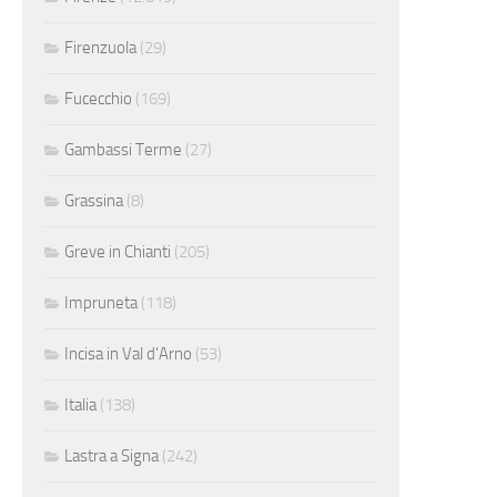
Firenzuola
(29)
Fucecchio
(169)
Gambassi Terme
(27)
Grassina
(8)
Greve in Chianti
(205)
Impruneta
(118)
Incisa in Val d'Arno
(53)
Italia
(138)
Lastra a Signa
(242)