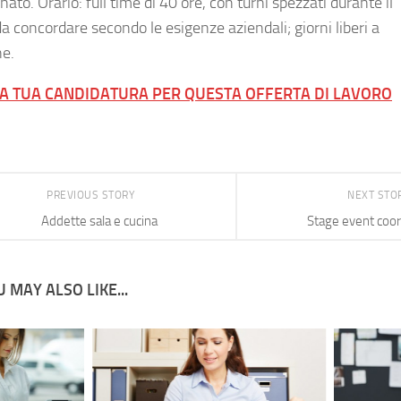
ato. Orario: full time di 40 ore, con turni spezzati durante il
a concordare secondo le esigenze aziendali; giorni liberi a
ne.
LA TUA CANDIDATURA PER QUESTA OFFERTA DI LAVORO
PREVIOUS STORY
NEXT STO
Addette sala e cucina
Stage event coor
 MAY ALSO LIKE...