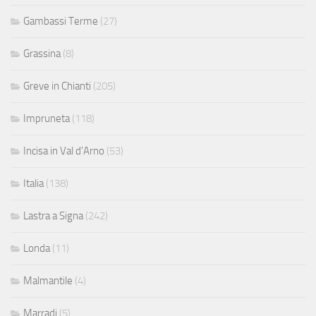
Gambassi Terme
(27)
Grassina
(8)
Greve in Chianti
(205)
Impruneta
(118)
Incisa in Val d'Arno
(53)
Italia
(138)
Lastra a Signa
(242)
Londa
(11)
Malmantile
(4)
Marradi
(5)