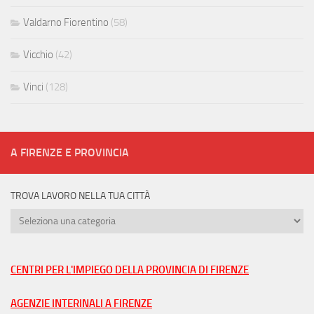
Valdarno Fiorentino
(58)
Vicchio
(42)
Vinci
(128)
A FIRENZE E PROVINCIA
TROVA LAVORO NELLA TUA CITTÀ
Trova
lavoro
nella
tua
CENTRI PER L'IMPIEGO DELLA PROVINCIA DI FIRENZE
città
AGENZIE INTERINALI A FIRENZE