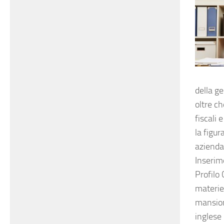
della ge
oltre c
fiscali 
la figur
aziendal
Inserim
Profilo 
materie
mansion
inglese