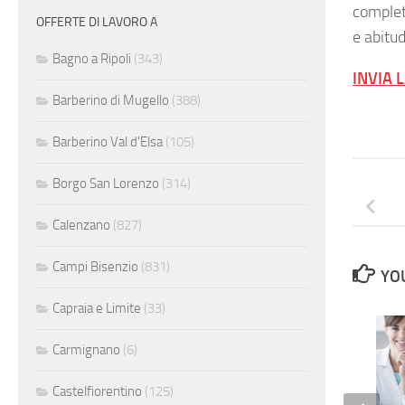
completa
OFFERTE DI LAVORO A
e abitud
Bagno a Ripoli
(343)
INVIA 
Barberino di Mugello
(388)
Barberino Val d'Elsa
(105)
Borgo San Lorenzo
(314)
Calenzano
(827)
Campi Bisenzio
(831)
YOU
Capraia e Limite
(33)
Carmignano
(6)
Castelfiorentino
(125)