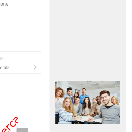
zione
RY
erale
Addetto alla manovia