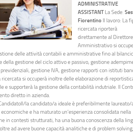
ADMINISTRATIVE
ASSISTANT
La Sede:
Ses
Fiorentino
Il lavoro: La f
ricercata riporterà
direttamente al Direttore
Amministrativo si occup
stione delle attività contabili e amministrative fino al bilancio
he della gestione del ciclo attivo e passivo, gestione adempim
e previdenziali, gestione IVA, gestione rapporti con istituti ban
a ricercata si occuperà inoltre delle elaborazione di reportistic
e e supporterà la gestione della contabilità indutriale. Il Cont
ento diretto in azienda.
CandidatoIl/la candidato/a ideale è preferibilmente laureato/
 economiche e ha maturato un’esperienza consolidata nella
e in contesti strutturati, ha una buona conoscenza della lin
 oltre ad avere buone capacità analitiche e di problem solving