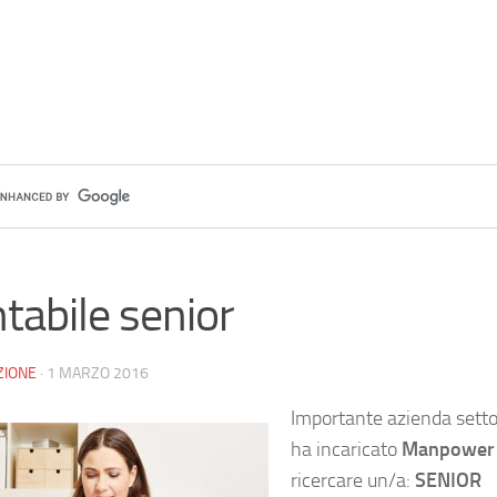
tabile senior
ZIONE
·
1 MARZO 2016
Importante azienda setto
ha incaricato
Manpowe
ricercare un/a:
SENIOR