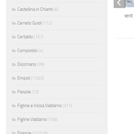
Castellina in Chianti
(6)
Business development
Cerreto Guidi
(112)
Certaldo
(157)
Compiobbi
(4)
Dicomano
(39)
Empoli
(1.003)
Fiesole
(73)
Figline e Incisa Valdarno
(311)
Figline Valdarno
(156)
Firenze
(12.019)