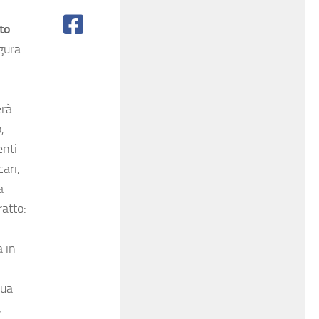
to
igura
erà
,
enti
cari,
a
ratto:
a in
gua
,