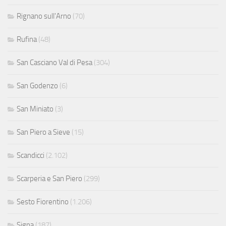
Rignano sull'Arno
(70)
Rufina
(48)
San Casciano Val di Pesa
(304)
San Godenzo
(6)
San Miniato
(3)
San Piero a Sieve
(15)
Scandicci
(2.102)
Scarperia e San Piero
(299)
Sesto Fiorentino
(1.206)
Signa
(187)