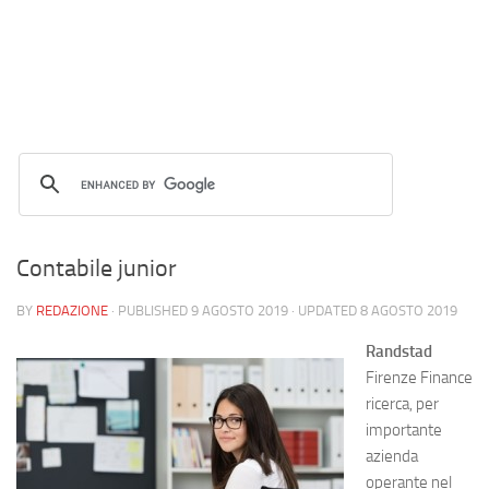
Contabile junior
BY
REDAZIONE
· PUBLISHED
9 AGOSTO 2019
· UPDATED
8 AGOSTO 2019
Randstad
Firenze Finance
ricerca, per
importante
azienda
operante nel