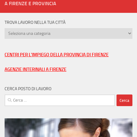
A FIRENZE E PROVINCIA
TROVA LAVORO NELLA TUA CITTÀ
Trova
lavoro
nella
tua
CENTRI PER L'IMPIEGO DELLA PROVINCIA DI FIRENZE
città
AGENZIE INTERINALI A FIRENZE
CERCA POSTO DI LAVORO
Ricerca
per: