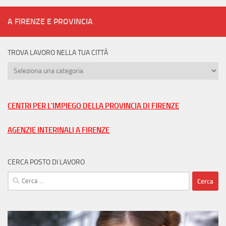
A FIRENZE E PROVINCIA
TROVA LAVORO NELLA TUA CITTÀ
Trova
lavoro
nella
tua
CENTRI PER L'IMPIEGO DELLA PROVINCIA DI FIRENZE
città
AGENZIE INTERINALI A FIRENZE
CERCA POSTO DI LAVORO
Ricerca
per: