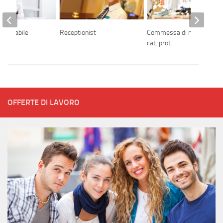
 contabile
Receptionist
Commessa di negozio –
cat. prot.
OFFERTE DI LAVORO