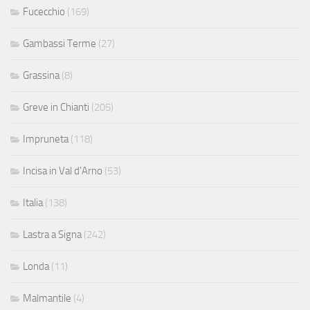
Fucecchio
(169)
Gambassi Terme
(27)
Grassina
(8)
Greve in Chianti
(205)
Impruneta
(118)
Incisa in Val d'Arno
(53)
Italia
(138)
Lastra a Signa
(242)
Londa
(11)
Malmantile
(4)