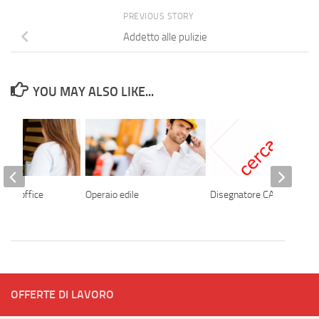
PREVIOUS STORY
Addetto alle pulizie
YOU MAY ALSO LIKE...
ront-office
Operaio edile
Disegnatore CAD
OFFERTE DI LAVORO