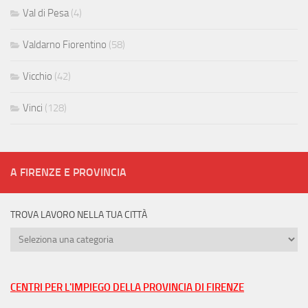
Val di Pesa
(4)
Valdarno Fiorentino
(58)
Vicchio
(42)
Vinci
(128)
A FIRENZE E PROVINCIA
TROVA LAVORO NELLA TUA CITTÀ
Trova
lavoro
nella
tua
CENTRI PER L'IMPIEGO DELLA PROVINCIA DI FIRENZE
città