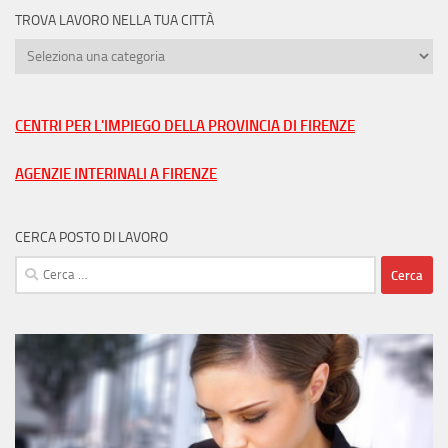
TROVA LAVORO NELLA TUA CITTÀ
Trova
lavoro
nella
tua
CENTRI PER L'IMPIEGO DELLA PROVINCIA DI FIRENZE
città
AGENZIE INTERINALI A FIRENZE
CERCA POSTO DI LAVORO
Ricerca
per: