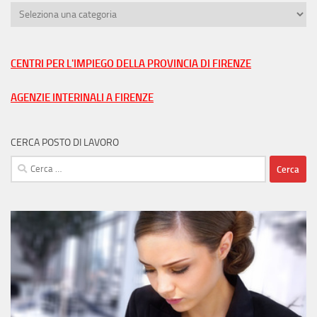
Trova
lavoro
nella
tua
CENTRI PER L'IMPIEGO DELLA PROVINCIA DI FIRENZE
città
AGENZIE INTERINALI A FIRENZE
CERCA POSTO DI LAVORO
Ricerca
per: