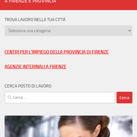
A FIRENZE E PROVINCIA
TROVA LAVORO NELLA TUA CITTÀ
Trova
lavoro
nella
tua
CENTRI PER L'IMPIEGO DELLA PROVINCIA DI FIRENZE
città
AGENZIE INTERINALI A FIRENZE
CERCA POSTO DI LAVORO
Ricerca
per: