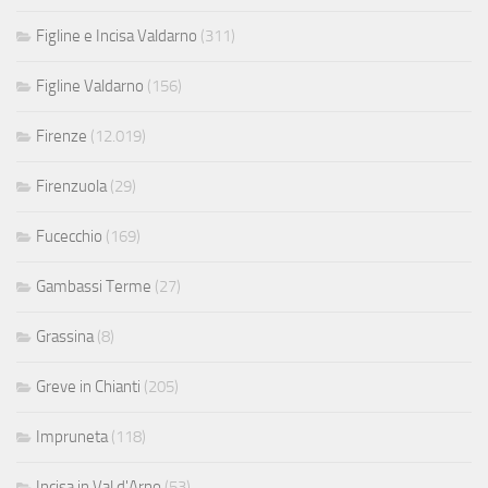
Figline e Incisa Valdarno
(311)
Figline Valdarno
(156)
Firenze
(12.019)
Firenzuola
(29)
Fucecchio
(169)
Gambassi Terme
(27)
Grassina
(8)
Greve in Chianti
(205)
Impruneta
(118)
Incisa in Val d'Arno
(53)