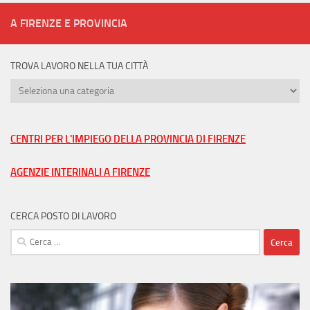
A FIRENZE E PROVINCIA
TROVA LAVORO NELLA TUA CITTÀ
Trova
lavoro
nella
tua
CENTRI PER L'IMPIEGO DELLA PROVINCIA DI FIRENZE
città
AGENZIE INTERINALI A FIRENZE
CERCA POSTO DI LAVORO
Ricerca
per: