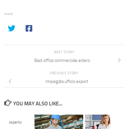
SHARE
NEXT STORY
Back office commerciale estero
PREVIOUS STORY
Impiegata ufficio export
YOU MAY ALSO LIKE...
atore esperto