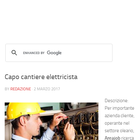
Capo cantiere elettricista
BY
REDAZIONE
·
2 MARZO 2017
Descrizione:
Per importante
azienda cliente,
operante nel
settore oleario,
Areajob
ricerca