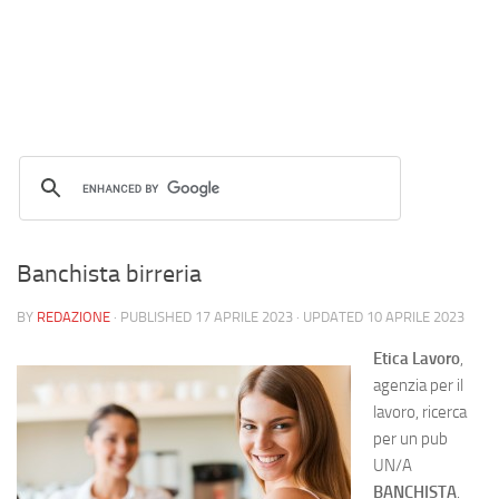
Banchista birreria
BY
REDAZIONE
· PUBLISHED
17 APRILE 2023
· UPDATED
10 APRILE 2023
Etica Lavoro
,
agenzia per il
lavoro, ricerca
per un pub
UN/A
BANCHISTA
.