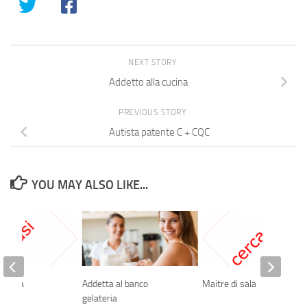
NEXT STORY
Addetto alla cucina
PREVIOUS STORY
Autista patente C + CQC
YOU MAY ALSO LIKE...
fficina
Addetta al banco
Maitre di sala
a
gelateria