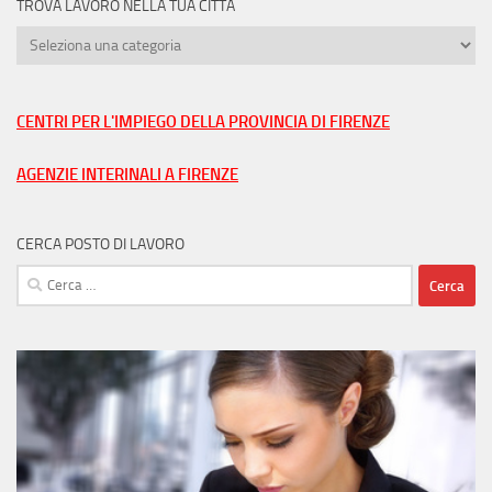
TROVA LAVORO NELLA TUA CITTÀ
Trova
lavoro
nella
tua
CENTRI PER L'IMPIEGO DELLA PROVINCIA DI FIRENZE
città
AGENZIE INTERINALI A FIRENZE
CERCA POSTO DI LAVORO
Ricerca
per: