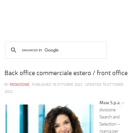
Back office commerciale estero / front office
BY
REDAZIONE
· PUBLISHED
19 OTTOBRE 2022
· UPDATED
19 OTTOBRE
2022
Maw S.p.a.
–
divisione
Search and
Selection –
ricerca per