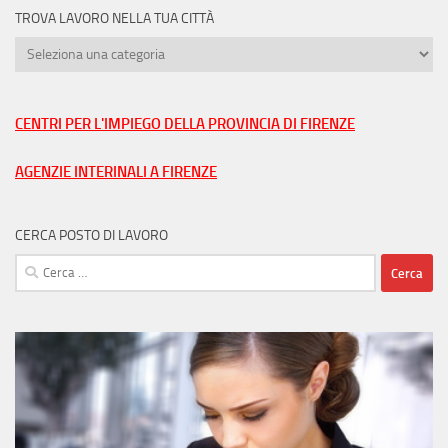
TROVA LAVORO NELLA TUA CITTÀ
Trova
lavoro
nella
tua
CENTRI PER L'IMPIEGO DELLA PROVINCIA DI FIRENZE
città
AGENZIE INTERINALI A FIRENZE
CERCA POSTO DI LAVORO
Ricerca
per: