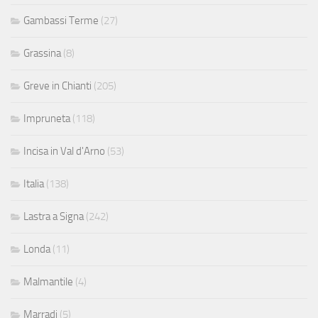
Gambassi Terme
(27)
Grassina
(8)
Greve in Chianti
(205)
Impruneta
(118)
Incisa in Val d'Arno
(53)
Italia
(138)
Lastra a Signa
(242)
Londa
(11)
Malmantile
(4)
Marradi
(5)