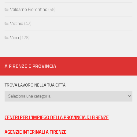
Valdarno Fiorentino
(58)
Vicchio
(42)
Vinci
(128)
A FIRENZE E PROVINCIA
TROVA LAVORO NELLA TUA CITTÀ
Trova
lavoro
nella
tua
CENTRI PER L'IMPIEGO DELLA PROVINCIA DI FIRENZE
città
AGENZIE INTERINALI A FIRENZE