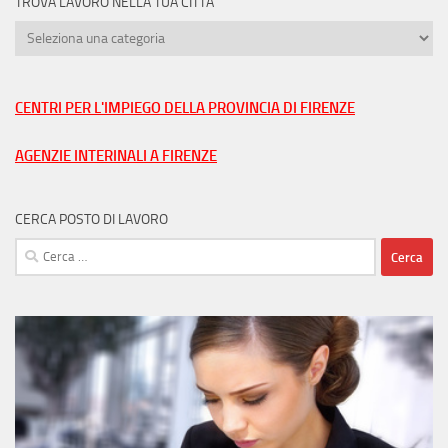
TROVA LAVORO NELLA TUA CITTÀ
Trova
lavoro
nella
tua
CENTRI PER L'IMPIEGO DELLA PROVINCIA DI FIRENZE
città
AGENZIE INTERINALI A FIRENZE
CERCA POSTO DI LAVORO
Ricerca
per: