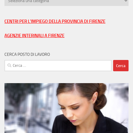
lavoro
nella
tua
CENTRI PER L'IMPIEGO DELLA PROVINCIA DI FIRENZE
città
AGENZIE INTERINALI A FIRENZE
CERCA POSTO DI LAVORO
Ricerca
per: