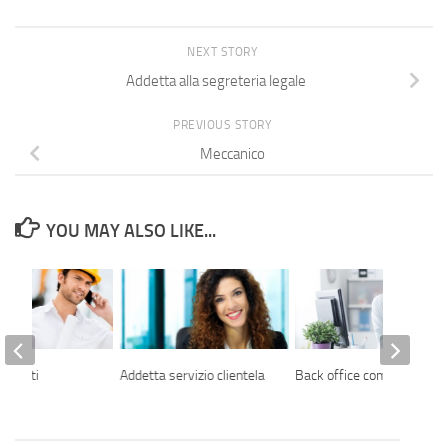
NEXT STORY
Addetta alla segreteria legale
PREVIOUS STORY
Meccanico
YOU MAY ALSO LIKE...
esperti
Addetta servizio clientela
Back office commerciale