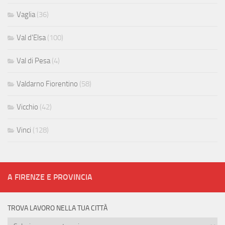
Vaglia
(36)
Val d'Elsa
(100)
Val di Pesa
(4)
Valdarno Fiorentino
(58)
Vicchio
(42)
Vinci
(128)
A FIRENZE E PROVINCIA
TROVA LAVORO NELLA TUA CITTÀ
Trova