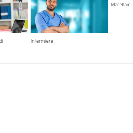
Macellaio
di
Infermiere