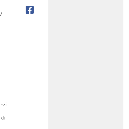
/
essi;
 di