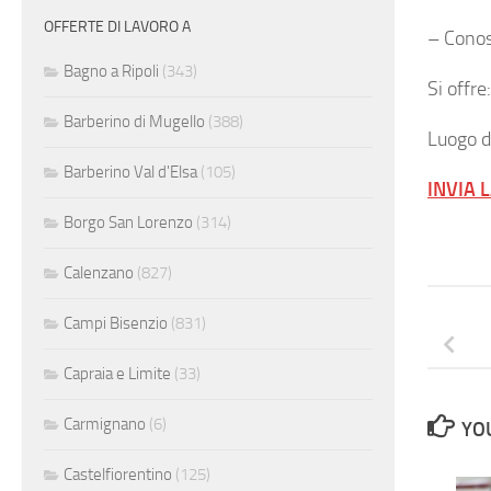
OFFERTE DI LAVORO A
– Conos
Bagno a Ripoli
(343)
Si offre
Barberino di Mugello
(388)
Luogo d
Barberino Val d'Elsa
(105)
INVIA 
Borgo San Lorenzo
(314)
Calenzano
(827)
Campi Bisenzio
(831)
Capraia e Limite
(33)
Carmignano
(6)
YOU
Castelfiorentino
(125)