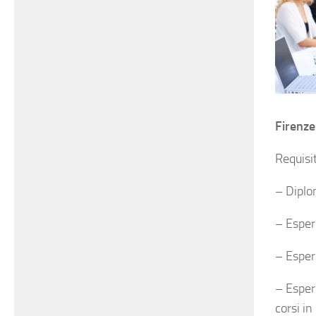
Firenze
Requisit
– Diplo
– Esper
– Esper
– Esperi
corsi i