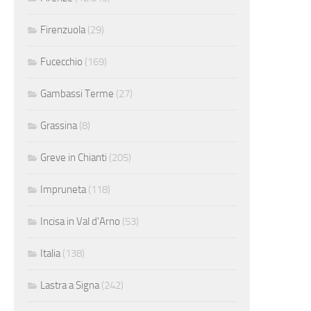
Firenzuola
(29)
Fucecchio
(169)
Gambassi Terme
(27)
Grassina
(8)
Greve in Chianti
(205)
Impruneta
(118)
Incisa in Val d'Arno
(53)
Italia
(138)
Lastra a Signa
(242)