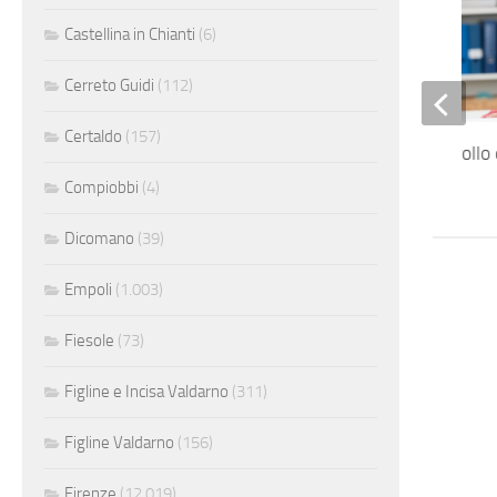
Castellina in Chianti
(6)
Cerreto Guidi
(112)
Certaldo
(157)
Accountant – controllo 
gestione
Compiobbi
(4)
Dicomano
(39)
Empoli
(1.003)
Fiesole
(73)
Figline e Incisa Valdarno
(311)
Figline Valdarno
(156)
Firenze
(12.019)