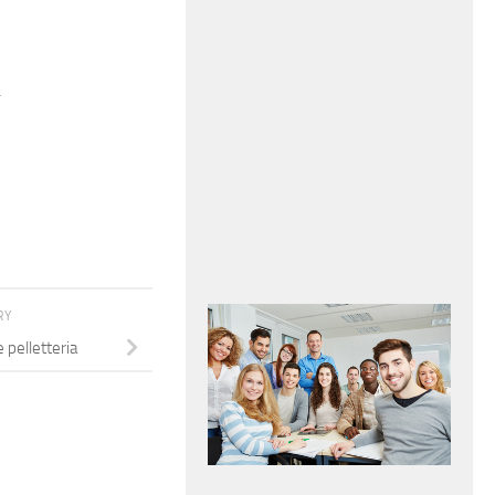
.
RY
 pelletteria