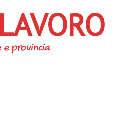
 LAVORO
 e provincia
E