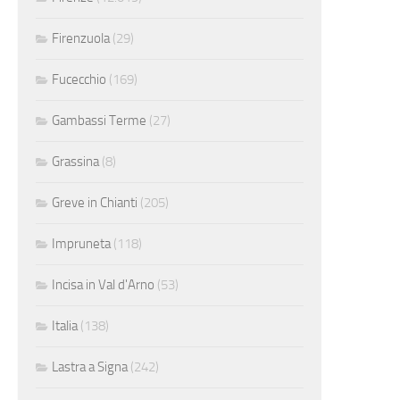
Firenzuola
(29)
Fucecchio
(169)
Gambassi Terme
(27)
Grassina
(8)
Greve in Chianti
(205)
Impruneta
(118)
Incisa in Val d'Arno
(53)
Italia
(138)
Lastra a Signa
(242)