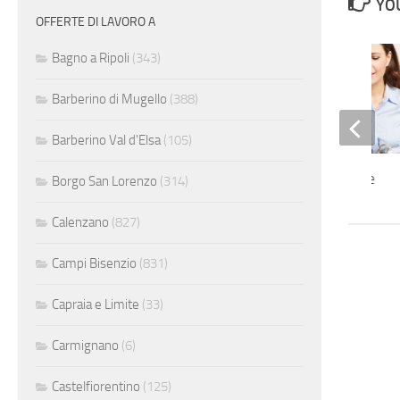
YOU
OFFERTE DI LAVORO A
Bagno a Ripoli
(343)
Barberino di Mugello
(388)
Barberino Val d'Elsa
(105)
Impiegata contabile
Borgo San Lorenzo
(314)
Calenzano
(827)
Campi Bisenzio
(831)
Capraia e Limite
(33)
Carmignano
(6)
Castelfiorentino
(125)