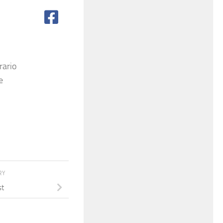
rario
e
RY
st