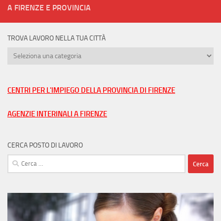
A FIRENZE E PROVINCIA
TROVA LAVORO NELLA TUA CITTÀ
Trova
lavoro
nella
tua
CENTRI PER L'IMPIEGO DELLA PROVINCIA DI FIRENZE
città
AGENZIE INTERINALI A FIRENZE
CERCA POSTO DI LAVORO
Ricerca
per: