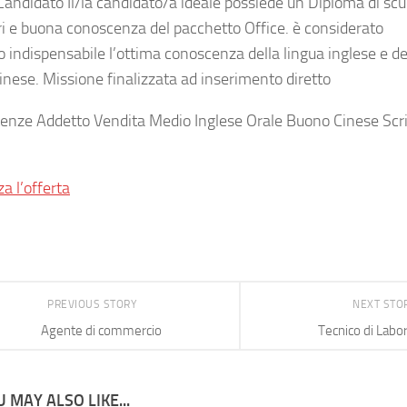
 Candidato Il/la candidato/a ideale possiede un Diploma di scu
ri e buona conoscenza del pacchetto Office. è considerato
o indispensabile l’ottima conoscenza della lingua inglese e de
cinese. Missione finalizzata ad inserimento diretto
nze Addetto Vendita Medio Inglese Orale Buono Cinese Scri
za l’offerta
PREVIOUS STORY
NEXT STO
Agente di commercio
Tecnico di Labor
 MAY ALSO LIKE...