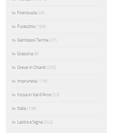
Firenzuola
(29)
Fucecchio
(169)
Gambassi Terme
(27)
Grassina
(8)
Greve in Chianti
(205)
Impruneta
(118)
Incisa in Val d'Arno
(53)
Italia
(138)
Lastra a Signa
(242)