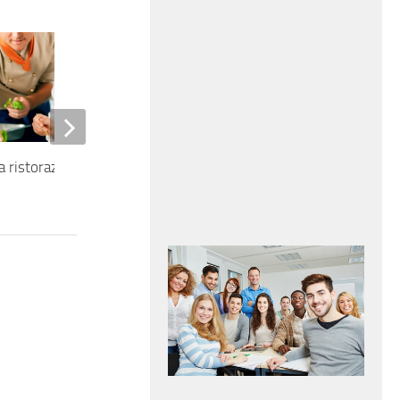
la ristorazione
Addetto al magazzino uso
muletto