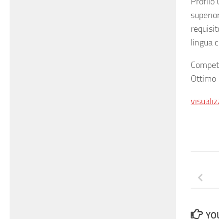
Profilo
superio
requisit
lingua 
Compete
Ottimo
visualiz
YOU