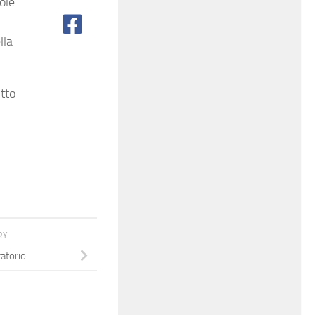
ole
lla
tto
RY
atorio