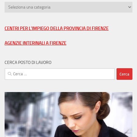
Trova
lavoro
nella
tua
CENTRI PER L'IMPIEGO DELLA PROVINCIA DI FIRENZE
città
AGENZIE INTERINALI A FIRENZE
CERCA POSTO DI LAVORO
Ricerca
per: