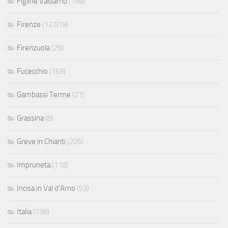
Figline Valdarno
(156)
Firenze
(12.019)
Firenzuola
(29)
Fucecchio
(169)
Gambassi Terme
(27)
Grassina
(8)
Greve in Chianti
(205)
Impruneta
(118)
Incisa in Val d'Arno
(53)
Italia
(138)