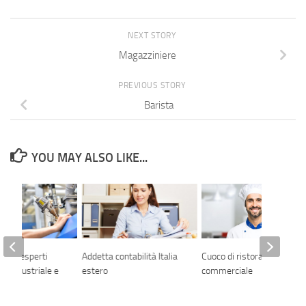
NEXT STORY
Magazziniere
PREVIOUS STORY
Barista
YOU MAY ALSO LIKE...
ulici esperti
Addetta contabilità Italia
Cuoco di ristorazione
ica idustriale e
estero
commerciale