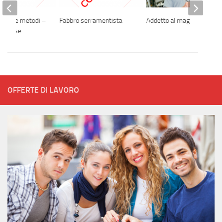
empi e metodi –
Fabbro serramentista
Addetto al magazzino
e borse
OFFERTE DI LAVORO