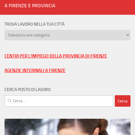
A FIRENZE E PROVINCIA
TROVA LAVORO NELLA TUA CITTÀ
Trova
lavoro
nella
tua
CENTRI PER L'IMPIEGO DELLA PROVINCIA DI FIRENZE
città
AGENZIE INTERINALI A FIRENZE
CERCA POSTO DI LAVORO
Ricerca
per: