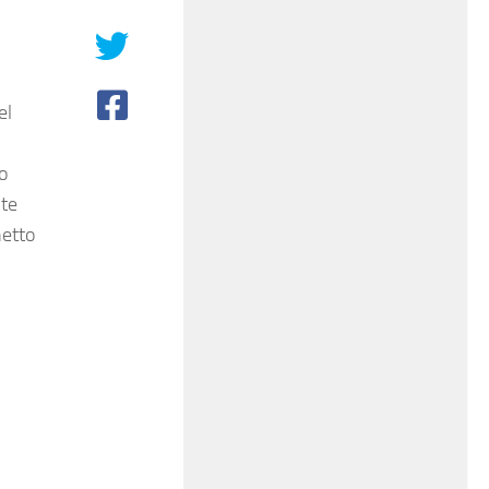
el
o
te
etto