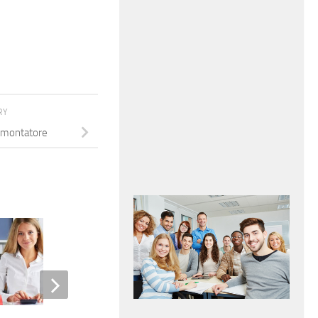
RY
smontatore