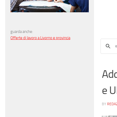
guarda anche:
Offerte di lavoro a Livorno e provincia
Add
e 
BY
REDA