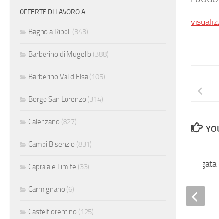
OFFERTE DI LAVORO A
visualiz
Bagno a Ripoli
(343)
Barberino di Mugello
(388)
Barberino Val d'Elsa
(105)
Borgo San Lorenzo
(314)
Calenzano
(827)
YOU
Campi Bisenzio
(831)
Apprendista impiegata
Capraia e Limite
(33)
Carmignano
(6)
Castelfiorentino
(125)