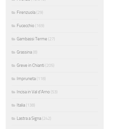
Firenzuola
(29)
Fucecchio
(169)
Gambassi Terme
(27)
Grassina
(8)
Greve in Chianti
(205)
Impruneta
(118)
Incisa in Val d'Arno
(53)
Italia
(138)
Lastra a Signa
(242)