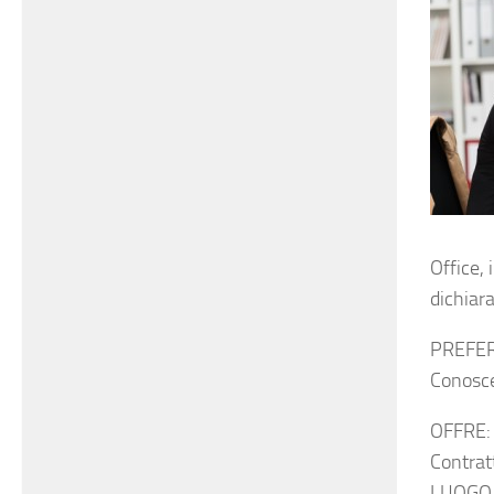
Office, 
dichiara
PREFER
Conosc
OFFRE:
Contrat
LUOGO