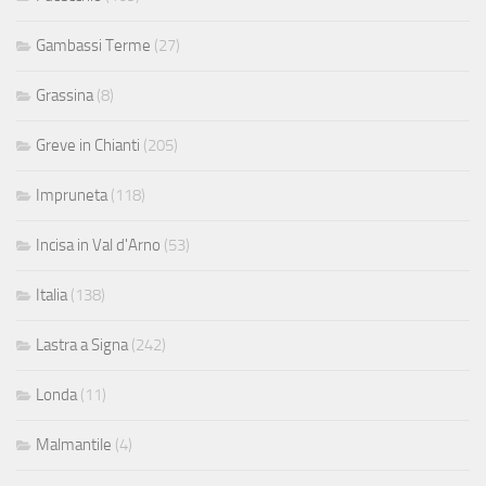
Gambassi Terme
(27)
Grassina
(8)
Greve in Chianti
(205)
Impruneta
(118)
Incisa in Val d'Arno
(53)
Italia
(138)
Lastra a Signa
(242)
Londa
(11)
Malmantile
(4)