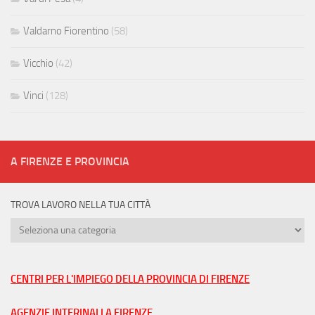
Valdarno Fiorentino
(58)
Vicchio
(42)
Vinci
(128)
A FIRENZE E PROVINCIA
TROVA LAVORO NELLA TUA CITTÀ
Trova
lavoro
nella
tua
CENTRI PER L'IMPIEGO DELLA PROVINCIA DI FIRENZE
città
AGENZIE INTERINALI A FIRENZE