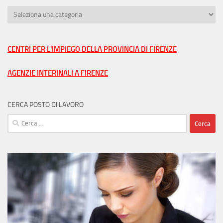
Trova
lavoro
nella
tua
CENTRI PER L'IMPIEGO DELLA PROVINCIA DI FIRENZE
città
AGENZIE INTERINALI A FIRENZE
CERCA POSTO DI LAVORO
Ricerca
per: