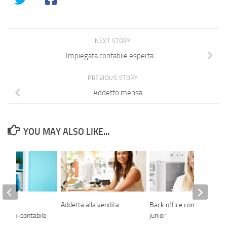
NEXT STORY
Impiegata contabile esperta
PREVIOUS STORY
Addetto mensa
YOU MAY ALSO LIKE...
a
Addetta alla vendita
Back office commerciale
ativo-contabile
junior