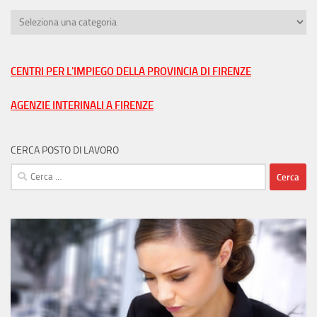
Trova
lavoro
nella
tua
CENTRI PER L'IMPIEGO DELLA PROVINCIA DI FIRENZE
città
AGENZIE INTERINALI A FIRENZE
CERCA POSTO DI LAVORO
Ricerca
per: