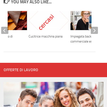
YOU MAY ALSO LIKE...
l banco di
Cucitrice macchina piana
Impiegata back office
a
commerciale estero
OFFERTE DI LAVORO