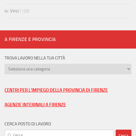
Vinci
(128)
A FIRENZE E PROVINCIA
TROVA LAVORO NELLA TUA CITTÀ
Trova
lavoro
nella
tua
CENTRI PER L'IMPIEGO DELLA PROVINCIA DI FIRENZE
città
AGENZIE INTERINALI A FIRENZE
CERCA POSTO DI LAVORO
Ricerca