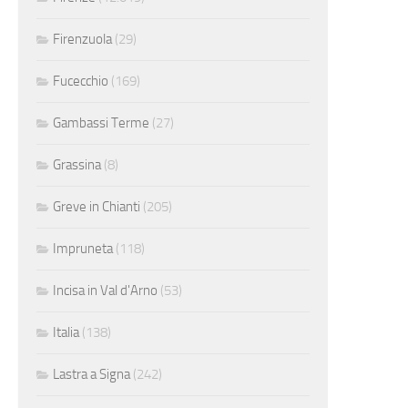
Firenzuola
(29)
Fucecchio
(169)
Gambassi Terme
(27)
Grassina
(8)
Greve in Chianti
(205)
Impruneta
(118)
Incisa in Val d'Arno
(53)
Italia
(138)
Lastra a Signa
(242)