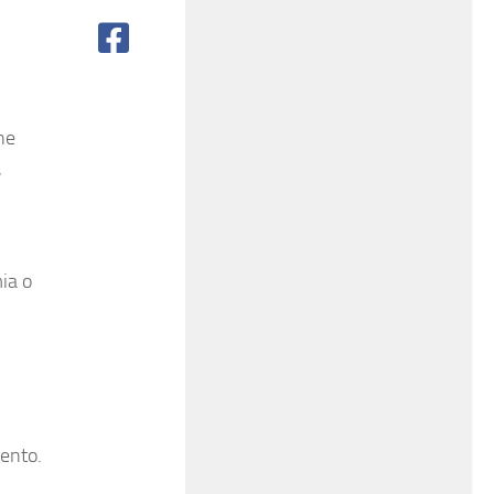
ne
,
ia o
mento.