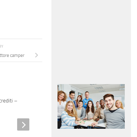
RY
ttore camper
rediti – addetto