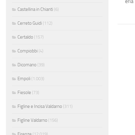
Macchinista pelletteria
Castellina in Chianti
(6)
Cerreto Guidi
(112)
Certaldo
(157)
Compiobbi
(4)
Dicomano
(39)
Empoli
(1.003)
Fiesole
(73)
Figline e Incisa Valdarno
(311)
Figline Valdarno
(156)
Firenze
(12.019)