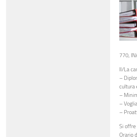
770, INA
Il/La c
– Diplo
cultura
– Minim
– Vogli
– Proatt
Si offre
Orario d