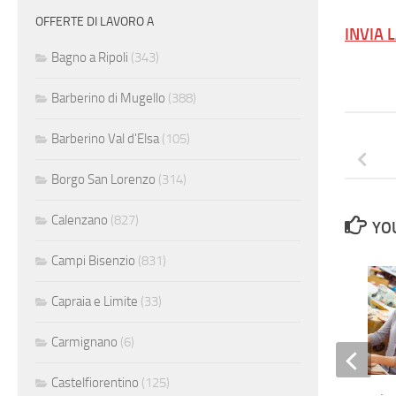
OFFERTE DI LAVORO A
INVIA 
Bagno a Ripoli
(343)
Barberino di Mugello
(388)
Barberino Val d'Elsa
(105)
Borgo San Lorenzo
(314)
Calenzano
(827)
YOU
Campi Bisenzio
(831)
Capraia e Limite
(33)
Carmignano
(6)
Castelfiorentino
(125)